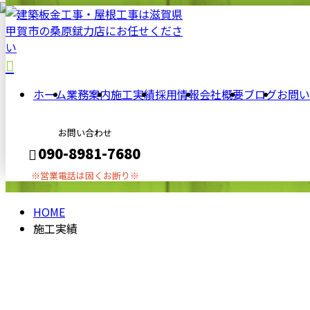
PAST
施
WORK
工
ホーム
業務案内
施工実績
採用情報
会社概要
ブログ
お問い
実
お問い合わせ
090-8981-7680
※営業電話は固くお断り※
績
HOME
メールフォーム
施工実績