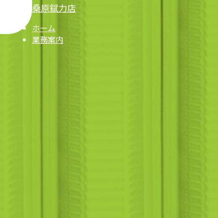
桑原錻力店
ホーム
業務案内